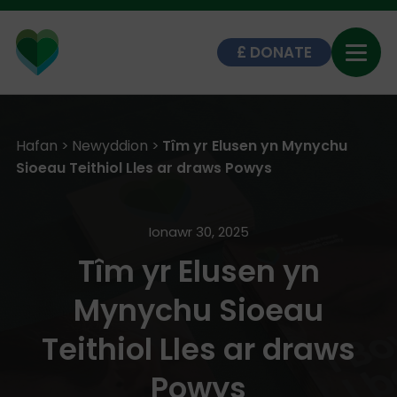
DONATE
Hafan
>
Newyddion
>
Tîm yr Elusen yn Mynychu
Sioeau Teithiol Lles ar draws Powys
Ionawr 30, 2025
Tîm yr Elusen yn
Mynychu Sioeau
Teithiol Lles ar draws
Powys