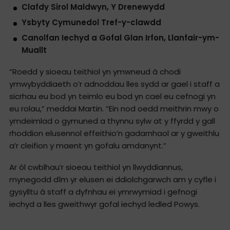
Clafdy Sirol Maldwyn, Y Drenewydd
Ysbyty Cymunedol Tref-y-clawdd
Canolfan Iechyd a Gofal Glan Irfon, Llanfair-ym-
Muallt
“Roedd y sioeau teithiol yn ymwneud â chodi
ymwybyddiaeth o’r adnoddau lles sydd ar gael i staff a
sicrhau eu bod yn teimlo eu bod yn cael eu cefnogi yn
eu rolau,” meddai Martin. “Ein nod oedd meithrin mwy o
ymdeimlad o gymuned a thynnu sylw at y ffyrdd y gall
rhoddion elusennol effeithio’n gadarnhaol ar y gweithlu
a’r cleifion y maent yn gofalu amdanynt.”
Ar ôl cwblhau’r sioeau teithiol yn llwyddiannus,
mynegodd dîm yr elusen ei ddiolchgarwch am y cyfle i
gysylltu â staff a dyfnhau ei ymrwymiad i gefnogi
iechyd a lles gweithwyr gofal iechyd ledled Powys.