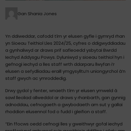
Gan Shania Jones
Yn ddiweddar, cafodd tîm yr elusen gyfle i gymryd rhan
yn Sioeau Teithiol Lles 2024/25, cyfres o ddigwyddiadau
a gynhaliwyd ar draws prif safleoedd ysbytai Bwrdd
Iechyd Addysgu Powys. Dyluniwyd y sioeau teithiol hyn i
gefnogi iechyd a lles staff wrth ddarparu llwyfan i’r
elusen a sefydliadau eraill ymgysylltu’n uniongyrchol â’n
staff gwych ac ymroddedig.
Drwy gydol y fenter, wnaeth tîm yr elusen ymweld â
sawl lleoliad allweddol ar draws y rhanbarth, gan gynnig
adnoddau, cefnogaeth a gwybodaeth am sut y gallai
rhoddion elusennol fod o fudd i gleifion a staff.
“Ein ffocws oedd cefnogi lles y gweithwyr gofal iechyd
proffesiynol anhygoel sy’n gweithio’n ddiflino i ofalu am