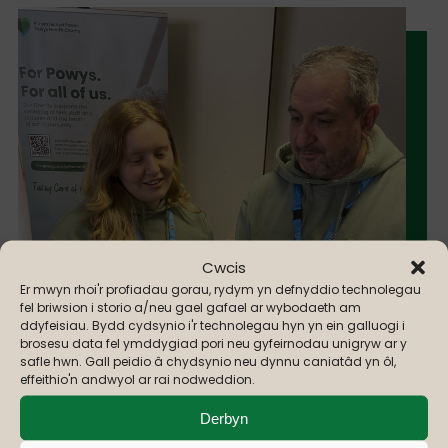
Cwcis
Er mwyn rhoi'r profiadau gorau, rydym yn defnyddio technolegau
fel briwsion i storio a/neu gael gafael ar wybodaeth am
ddyfeisiau. Bydd cydsynio i'r technolegau hyn yn ein galluogi i
brosesu data fel ymddygiad pori neu gyfeirnodau unigryw ar y
safle hwn. Gall peidio â chydsynio neu dynnu caniatâd yn ôl,
effeithio'n andwyol ar rai nodweddion.
Derbyn