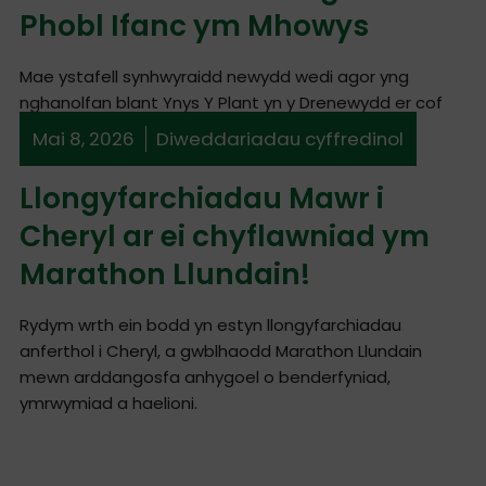
Phobl Ifanc ym Mhowys
Mae ystafell synhwyraidd newydd wedi agor yng
nghanolfan blant Ynys Y Plant yn y Drenewydd er cof
am Sioned Harris a fu farw'r llynedd.
Mai 8, 2026
Diweddariadau cyffredinol
Llongyfarchiadau Mawr i
Cheryl ar ei chyflawniad ym
Marathon Llundain!
Rydym wrth ein bodd yn estyn llongyfarchiadau
anferthol i Cheryl, a gwblhaodd Marathon Llundain
mewn arddangosfa anhygoel o benderfyniad,
ymrwymiad a haelioni.