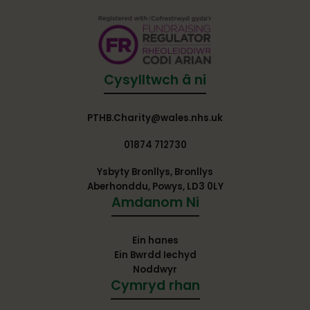
Cysylltwch â ni
PTHB.Charity@wales.nhs.uk
01874 712730
Ysbyty Bronllys, Bronllys
Aberhonddu, Powys, LD3 0LY
Amdanom Ni
Ein hanes
Ein Bwrdd Iechyd
Noddwyr
Cymryd rhan