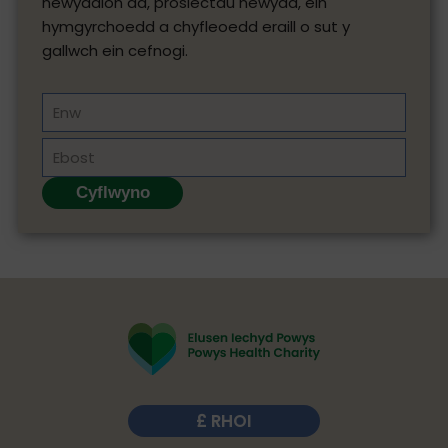
newyddion da, prosiectau newydd, ein
hymgyrchoedd a chyfleoedd eraill o sut y
gallwch ein cefnogi.
Enw
Ebost
RHOI