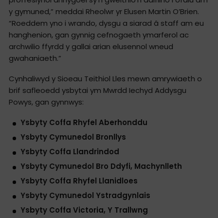
y gymuned,” meddai Rheolwr yr Elusen Martin O’Brien.
“Roeddem yno i wrando, dysgu a siarad â staff am eu
hanghenion, gan gynnig cefnogaeth ymarferol ac
archwilio ffyrdd y gallai arian elusennol wneud
gwahaniaeth.”
Cynhaliwyd y Sioeau Teithiol Lles mewn amrywiaeth o
brif safleoedd ysbytai ym Mwrdd Iechyd Addysgu
Powys, gan gynnwys:
Ysbyty Coffa Rhyfel Aberhonddu
Ysbyty Cymunedol Bronllys
Ysbyty Coffa Llandrindod
Ysbyty Cymunedol Bro Ddyfi, Machynlleth
Ysbyty Coffa Rhyfel Llanidloes
Ysbyty Cymunedol Ystradgynlais
Ysbyty Coffa Victoria, Y Trallwng