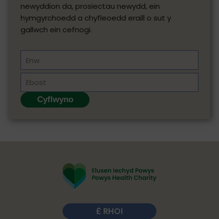
newyddion da, prosiectau newydd, ein
hymgyrchoedd a chyfleoedd eraill o sut y
gallwch ein cefnogi.
Enw
Ebost
RHOI