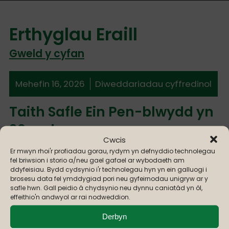
Erthyglau Eraill
Gweld y cyfan
Mehefin 16, 2026
Diweddariadau cyffredinol
Taith Safle Ein Pen-blwydd yn
30 oed
Cwcis
Er mwyn rhoi'r profiadau gorau, rydym yn defnyddio technolegau
Dros y 10 wythnos diwethaf, mae Tîm Elusen Iechyd
fel briwsion i storio a/neu gael gafael ar wybodaeth am
Powys wedi cael y pleser o ymweld â phob safle ledled
ddyfeisiau. Bydd cydsynio i'r technolegau hyn yn ein galluogi i
Powys fel rhan o'n dathliadau pen-blwydd yn 30 oed.
brosesu data fel ymddygiad pori neu gyfeirnodau unigryw ar y
Mehefin 3, 2026
Prosiectau
safle hwn. Gall peidio â chydsynio neu dynnu caniatâd yn ôl,
effeithio'n andwyol ar rai nodweddion.
Ystafell Synhwyraidd Sioned –
Derbyn
Etifeddiaeth Arbennig i Blant a