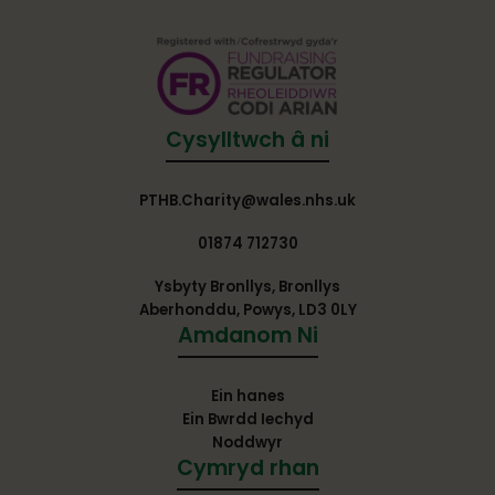
Cysylltwch â ni
PTHB.Charity@wales.nhs.uk
01874 712730
Ysbyty Bronllys, Bronllys
Aberhonddu, Powys, LD3 0LY
Amdanom Ni
Ein hanes
Ein Bwrdd Iechyd
Noddwyr
Cymryd rhan